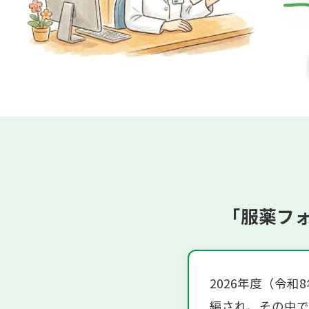
「服薬フ
2026年度（令
編され、その中で