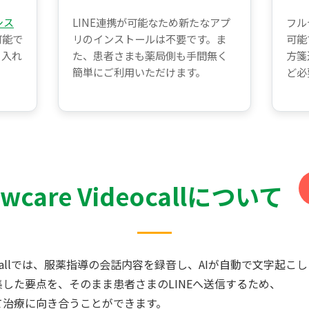
シス
LINE連携が可能なため新たなアプ
フル
可能で
リのインストールは不要です。ま
可能
り入れ
た、患者さまも薬局側も手間無く
方箋
簡単にご利用いただけます。
ど必
owcare Videocallについて
 Videocallでは、服薬指導の会話内容を録音し、AIが自動で文字起
した要点を、そのまま患者さまのLINEへ送信するため、
て治療に向き合うことができます。